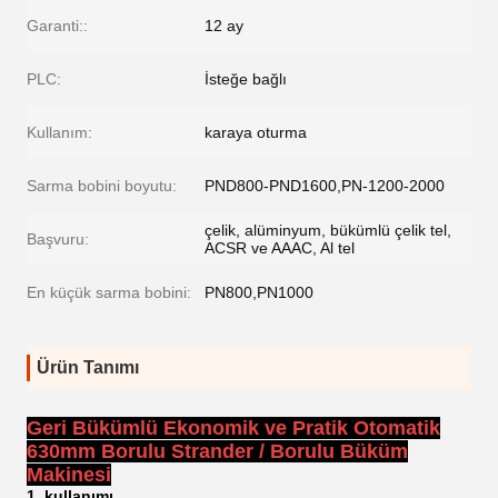
Garanti::
12 ay
PLC:
İsteğe bağlı
Kullanım:
karaya oturma
Sarma bobini boyutu:
PND800-PND1600,PN-1200-2000
çelik, alüminyum, bükümlü çelik tel,
Başvuru:
ACSR ve AAAC, Al tel
En küçük sarma bobini:
PN800,PN1000
Ürün Tanımı
Geri Bükümlü Ekonomik ve Pratik Otomatik
630mm Borulu Strander / Borulu Büküm
Makinesi
1. kullanımı