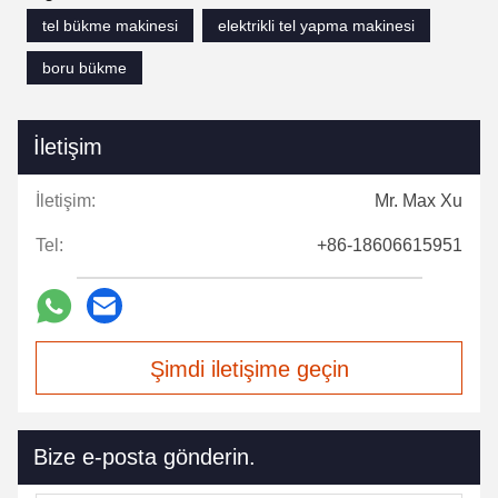
tel bükme makinesi
elektrikli tel yapma makinesi
boru bükme
İletişim
İletişim:
Mr. Max Xu
Tel:
+86-18606615951
Şimdi iletişime geçin
Bize e-posta gönderin.