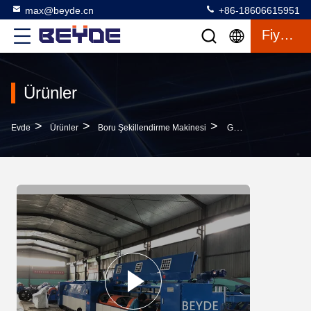
max@beyde.cn
+86-18606615951
Fiyat Teklifi
Ürünler
>
>
>
Evde
Ürünler
Boru Şekillendirme Makinesi
Geri Bükümlü Ekonomik Ve Pratik Otomatik 630mm Borulu Strander / Borulu Büküm Makinesi