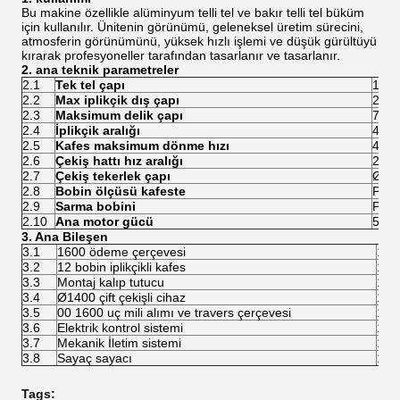
Bu makine özellikle alüminyum telli tel ve bakır telli tel büküm
için kullanılır. Ünitenin görünümü, geleneksel üretim sürecini,
atmosferin görünümünü, yüksek hızlı işlemi ve düşük gürültüyü
kırarak profesyoneller tarafından tasarlanır ve tasarlanır.
2. ana teknik parametreler
2.1
Tek tel çapı
1.0 
2.2
Max iplikçik dış çapı
25m
2.3
Maksimum delik çapı
7m
2.4
İplikçik aralığı
44 
2.5
Kafes maksimum dönme hızı
400R
2.6
Çekiş hattı hız aralığı
22 ~
2.7
Çekiş tekerlek çapı
Ø140
2.8
Bobin ölçüsü kafeste
PND
2.9
Sarma bobini
PN8
2.10
Ana motor gücü
55K
3. Ana Bileşen
3.1
1600 ödeme çerçevesi
1 t
3.2
12 bobin iplikçikli kafes
1 t
3.3
Montaj kalıp tutucu
1 t
3.4
Ø1400 çift çekişli cihaz
1 t
3.5
00 1600 uç mili alımı ve travers çerçevesi
1 t
3.6
Elektrik kontrol sistemi
1 t
3.7
Mekanik İletim sistemi
1 t
3.8
Sayaç sayacı
1 t
Tags: