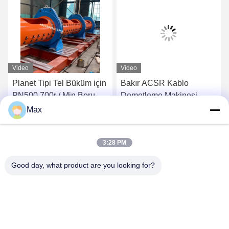
Video
Video
Planet Tipi Tel Büküm için
Bakır ACSR Kablo
PN500 700r / Min Boru
Demetleme Makinesi
Büküm Makinesi
Kararlı Performans
Max
En İyi Fiyatı Bulun
En İyi Fiyatı Bulun
3:28 PM
Good day, what product are you looking for?
BEYDE TRADING CO.,LTD