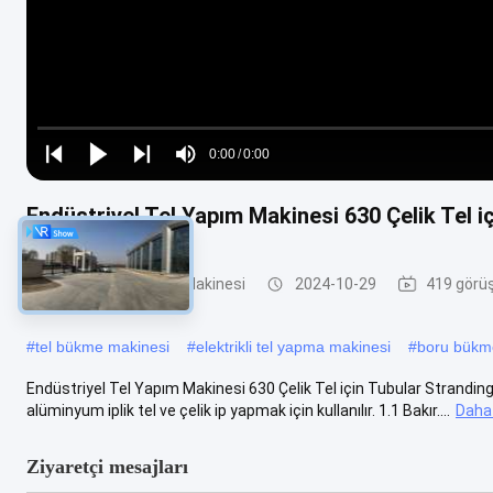
Loaded
:
0%
0:00
/
0:00
Play
Play
Play
Mute
Current
Duration
next
next
Endüstriyel Tel Yapım Makinesi 630 Çelik Tel i
Time
Boru Şekillendirme Makinesi
2024-10-29
419 görüş
#
tel bükme makinesi
#
elektrikli tel yapma makinesi
#
boru bükm
Endüstriyel Tel Yapım Makinesi 630 Çelik Tel için Tubular Stranding 
alüminyum iplik tel ve çelik ip yapmak için kullanılır. 1.1 Bakır....
Daha 
Ziyaretçi mesajları