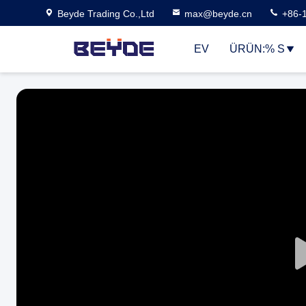
Beyde Trading Co.,Ltd
max@beyde.cn
+86-
EV
ÜRÜN:% S