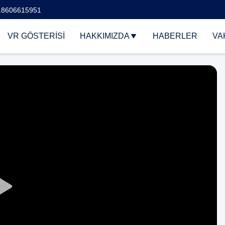
18606615951
VR GÖSTERISI
HAKKIMIZDA
HABERLER
VA
Play
Video