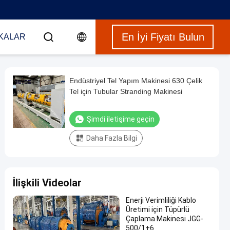
En İyi Fiyatı Bulun
KALAR
Endüstriyel Tel Yapım Makinesi 630 Çelik
Tel için Tubular Stranding Makinesi
Şimdi iletişime geçin
Daha Fazla Bilgi
İlişkili Videolar
Enerji Verimliliği Kablo
Üretimi için Tüpürlü
Çaplama Makinesi JGG-
500/1+6