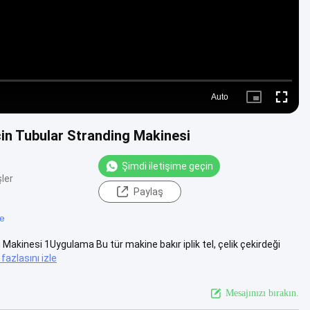
Auto
Picture-
Fullscre
in-
Picture
çin Tubular Stranding Makinesi
Şimdi iletişime geçin
ler
Paylaş
e
Makinesi 1Uygulama Bu tür makine bakır iplik tel, çelik çekirdeği
fazlasını izle
Mesajınızı bırakın.