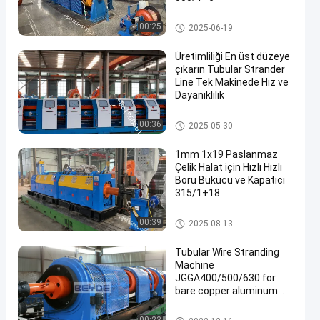
Boru Şekillendirme Makinesi
00:25
2025-06-19
Üretimliliği En üst düzeye
çıkarın Tubular Strander
Line Tek Makinede Hız ve
Dayanıklılık
en
Boru Şekillendirme Makinesi
00:36
2025-05-30
1mm 1x19 Paslanmaz
Çelik Halat için Hızlı Hızlı
Boru Bükücü ve Kapatıcı
315/1+18
Çelik Halat Makinası
00:39
2025-08-13
Tubular Wire Stranding
Machine
JGGA400/500/630 for
bare copper aluminum
ACSR steel wire insulated
conductors backtwist
Boru Şekillendirme Makinesi