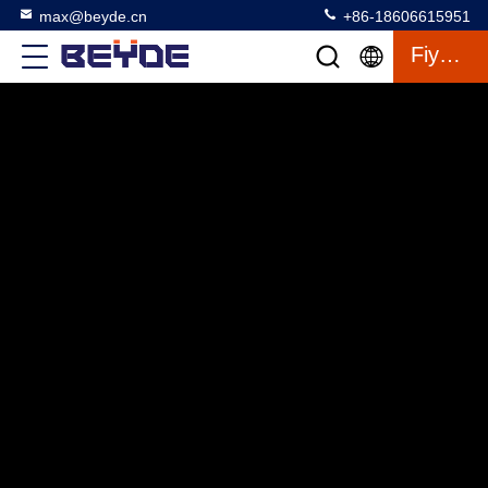
max@beyde.cn
+86-18606615951
Fiyat Teklifi