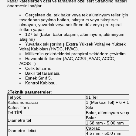
kadar kafeslerden özel ve tamamen özel sert Stranding hatları
önermesini sağlar.
Gerçekten de, tek bakır veya tek alüminyum teller için
tasarlanan yayılma hatları, sıkıştırıcı veya sıkıştırıcı
olmayan, yuvarlak veya sektör ve düz veya pre-spiral
iletken yapar.
127 tel (bakır, bakır alaşımı, alüminyum, alüminyum
alaşımı)
Yuvarlak sıkıştırılmış Ekstra Yüksek Voltaj ve Yüksek
Voltaj Kabloları (HVDC, HVAC).
Milliken'in çekirdeklerini prespiral sektörlere çevirdim.
Havadaki iletkenler (AAC, ACSR, AAAC, ACCC,
ACSS...).
Çelik tel zırhı.
Bakır tel taraması.
Esnek Sınıf 5.
Kontrol Kablosu.
2Teknik parametreler:
Tel yok
91 Tel
Kafes numarası
1 (Merkezi Tel) + 6 + 12 +
Kafes Türü
Sıkı
Tel TİPİ
Bakır, alüminyum ve çelik 
Bakır
Diametre tel
1.68 mm - 5.00 mm
Çapraz
Diametre İletici
4.5 mm - 50.0 mm