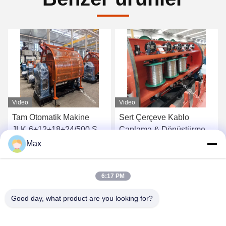
Video
Video
Vid
Tam Otomatik Makine
Sert Çerçeve Kablo
AA
JLK-6+12+18+24/500 Sert
Çaplama & Dönüştürme
Eki
Şerit Makinesi
Makinesi / Güç Kablosu
Güç
Max
Çaplama Makinesi
Ma
En İyi Fiyatı Bulun
En İyi Fiyatı Bulun
6:17 PM
Good day, what product are you looking for?