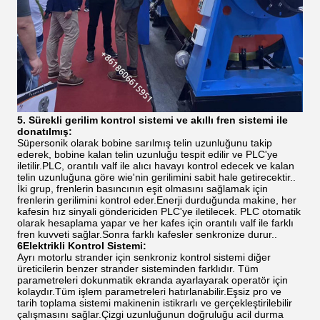
5. Sürekli gerilim kontrol sistemi ve akıllı fren sistemi ile
donatılmış:
Süpersonik olarak bobine sarılmış telin uzunluğunu takip
ederek, bobine kalan telin uzunluğu tespit edilir ve PLC'ye
iletilir.PLC, orantılı valf ile alıcı havayı kontrol edecek ve kalan
telin uzunluğuna göre wie'nin gerilimini sabit hale getirecektir..
İki grup, frenlerin basıncının eşit olmasını sağlamak için
frenlerin gerilimini kontrol eder.Enerji durduğunda makine, her
kafesin hız sinyali göndericiden PLC'ye iletilecek. PLC otomatik
olarak hesaplama yapar ve her kafes için orantılı valf ile farklı
fren kuvveti sağlar.Sonra farklı kafesler senkronize durur..
6Elektrikli Kontrol Sistemi:
Ayrı motorlu strander için senkroniz kontrol sistemi diğer
üreticilerin benzer strander sisteminden farklıdır. Tüm
parametreleri dokunmatik ekranda ayarlayarak operatör için
kolaydır.Tüm işlem parametreleri hatırlanabilir.Eşsiz pro ve
tarih toplama sistemi makinenin istikrarlı ve gerçekleştirilebilir
çalışmasını sağlar.Çizgi uzunluğunun doğruluğu acil durma