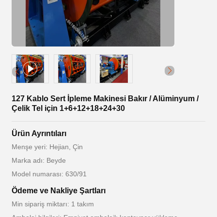
127 Kablo Sert İpleme Makinesi Bakır / Alüminyum /
Çelik Tel için 1+6+12+18+24+30
Ürün Ayrıntıları
Menşe yeri: Hejian, Çin
Marka adı: Beyde
Model numarası: 630/91
Ödeme ve Nakliye Şartları
Min sipariş miktarı: 1 takım