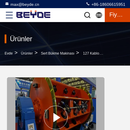
max@beyde.cn
+86-18606615951
Fiyat Teklifi
Ürünler
>
>
>
Evde
Ürünler
Sert Bükme Makinası
127 Kablo Sert İpleme Makinesi Bakır / Alüminyum / Çelik Tel Için 1+6+12+18+24+30