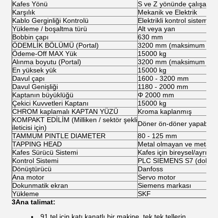
Kafes Yönü
S ve Z yönünde çalışabilir
Karşılık
Mekanik ve Elektrik
Kablo Gerginliği Kontrolü
Elektrikli kontrol sistemi
Yükleme / boşaltma türü
Alt veya yan
Bobbin çapı
630 mm
ÖDEMLİK BÖLÜMÜ (Portal)
3200 mm (maksimum davul
Ödeme-Off MAX Yük
15000 kg
Alınma boyutu (Portal)
3200 mm (maksimum davul
En yüksek yük
15000 kg
Davul çapı
1600 - 3200 mm
Davul Genişliği
1180 - 2000 mm
Kaptanın büyüklüğü
Φ 2000 mm
Çekici Kuvvetleri Kaptanı
15000 kg
CHROM kaplamalı KAPTAN YÜZÜ
Kroma kaplanmış
KOMPAKT EDİLİM (Milliken / sektör şekli
Döner ön-döner yapabilir 
ileticisi için)
TAMMUM PINTLE DIAMETER
80 - 125 mm
TAPPING HEAD
Metal olmayan ve metal b
Kafes Sürücü Sistemi
Kafes için bireysel/ayrı m
Kontrol Sistemi
PLC SIEMENS S7 (dokunm
Dönüştürücü
Danfoss
Ana motor
Servo motor
Dokunmatik ekran
Siemens markası
Yükleme
SKF
3Ana talimat:
91 tel için katı kanatlı bir makine, tek tek tellerin