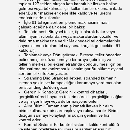
toplam 127 telden oluşan katı kanatlı bir iletken haline
gelmesi veya bükülmesi için kullanılan bir ekipmanı ifade
eder.Bu tür makineler genellikle kablo ve tel üretim
endüstrisinde kullanılır.
İşte 91 tel için sert bir ipleme makinesinin nasıl
çalışabileceğine dair genel bir bakış:
Tel ödemesi: Bireysel teller, tipik olarak bakır veya
alüminyum, rulonlardan veya makaralardan çözülür ve
daldırma makinesine verilir.Makinedeki tel ödemelerinin
sayısı istenen toplam tel sayısına karşılık gelecektir., 91
kablolar).
Toplamak veya Dönüştürmek: Bireysel teller önceden
belirlenmiş bir düzenlemeyle bir araya getirilmiş ve
tellerin merkezi bir eksen etrafında döndürülmesi için bir
dönüştürme mekanizması kullanılmıştır.Bu bükme eylemi
sert bir iplikli iletken yaratır.
Stranding Die: Stranded iletken, stranded kümenin
istenen şeklini ve kompaktlığını korumaya yardımcı olan
bir stranding die'den geçer.
Gerginlik Kontrolü: Gerginlik kontrol cihazları,
gerginlik süreci boyunca tellerin sürekli gerginliğini sağlar
ve aşırı gerilmeyi veya deformasyonu önler.
Alım Birimi: Tamamlanmış kanatlı iletken bir alım
birimi kullanarak bir sarmaşık veya ruloya sarılır. Birim,
düzgün sarmayı kolaylaştırmak için gerilimi ve hızı
kontrol eder.
Kontrol Sistemi: Bir kontrol sistemi, kalite kontrolünü
ve istenen özelliklere uyulmasını sağlamak için hız,