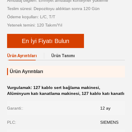
Ambalaj bilgileri: Emniyet ambalajlı konteyner yükleme
Teslim süresi: Depozitoyu aldıktan sonra 120 Gün
Ödeme koşulları: L/C, T/T
Yetenek temini: 120 Takım/Yıl
En İyi Fiyatı Bulun
Ürün Ayrıntıları
Ürün Tanımı
Ürün Ayrıntıları
Vurgulamak:
127 kablo sert bağlama makinesi
,
Alüminyum katı kanatlama makinesi
,
127 kablo katı kanatlı
Garanti::
12 ay
PLC:
SIEMENS