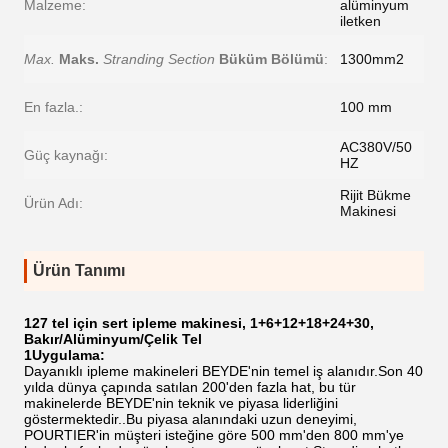
Malzeme:
alüminyum
iletken
Max.
Maks.
Stranding Section
Büküm Bölümü
:
1300mm2
En fazla.:
100 mm
AC380V/50
Güç kaynağı:
HZ
Rijit Bükme
Ürün Adı:
Makinesi
Ürün Tanımı
127 tel için sert ipleme makinesi, 1+6+12+18+24+30,
Bakır/Alüminyum/Çelik Tel
1Uygulama:
Dayanıklı ipleme makineleri BEYDE'nin temel iş alanıdır.Son 40
yılda dünya çapında satılan 200'den fazla hat, bu tür
makinelerde BEYDE'nin teknik ve piyasa liderliğini
göstermektedir..Bu piyasa alanındaki uzun deneyimi,
POURTIER'in müşteri isteğine göre 500 mm'den 800 mm'ye