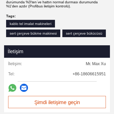
durumunda %3'ten ve hattın normal durması durumunda
%1'den azdır (Profibus iletişim kontrolü).
Tags:
kablo tel imalat makineleri
sert çerçeve bükme makinesi
sert çerçeve bükücüsü
İletişim
İletişim:
Mr. Max Xu
Tel:
+86-18606615951
Şimdi iletişime geçin