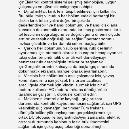
içinElektrikli kontrol sistemi gelişmiş teknolojiye, uygun
çalışmaya ve güvenilir çalışmaya sahiptir.
Dijital miktar, kırık telin tespit edilmesi için kullanılır.
Bu, bükülmüş vücudun her bölümündeki herhangi bir
diskin kırık tel sinyalini doğru bir şekilde
değerlendirebilir.ve hangi bölümünü ve hangi diski ana
konsolun dokunmatik ekranında kırılmış göstermek, kırık
tel tespitinin doğruluğunu ve doğruluğunu önemli ölçüde
arttırır ve tespit doğruluğunu sağlar.Operatör sorunu
hızlıca çözebilir ve bir dahaki sefere başlayabilir..
Çarkın her bölümünün rulo gerilimi, rulo gerilimini
ayarlamak için otomatik olarak rulo çapını hesaplayan ve
takip eden bir pnömatik orantılı valf denetleyiciyi
benimser.rulo gerginliğinin istikrarını sağlamak
içinGerginlik orantılı katsayısı da başlangıç sırasında
dokunmatik ekranda manuel olarak ayarlanabilir.
Vincinin her bölümünün asılı çalışması için, yavaş
konumlandırma için yüksek hız oranı azaltıcısı
aracılığıyla dönmek için Vincini sürmek için bir AC
motoru kullanılır.AC motoru frekans dönüştürücü
tarafından çalıştırılır, otobüsle kontrol edilir.
Makinenin kontrol güç kaynağı, güç arızası
durumunda kontrolü kaybetmemesini sağlamak için UPS
kesintisiz güç kaynağını benimser.Tüm frekans
dönüştürücüler yük paylaşımını gerçekleştirmek için
ortak DC otobüsü ile bağlantılıdırAynı zamanda, elektrik
arızası durumunda kablonun fazla bükülmemesini
sağlamak için çekiş uçuş tekerleği donatılmıştır.