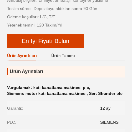
Ambalaj bilgileri: Emniyet ambalajlı konteyner yükleme
Teslim süresi: Depozitoyu aldıktan sonra 90 Gün
Ödeme koşulları: L/C, T/T
Yetenek temini: 120 Takım/Yıl
En İyi Fiyatı Bulun
Ürün Ayrıntıları
Ürün Tanımı
Ürün Ayrıntıları
Vurgulamak:
katı kanatlama makinesi plc
,
Siemens motor katı kanatlama makinesi
,
Sert Strander plc
Garanti::
12 ay
PLC:
SIEMENS