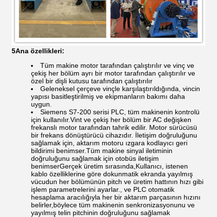
5Ana özellikleri:
Tüm makine motor tarafından çalıştırılır ve vinç ve
çekiş her bölüm ayrı bir motor tarafından çalıştırılır ve
özel bir dişli kutusu tarafından çalıştırılır
Geleneksel çerçeve vinçle karşılaştırıldığında, vincin
yapısı basitleştirilmiş ve ekipmanların bakımı daha
uygun.
Siemens S7-200 serisi PLC, tüm makinenin kontrolü
için kullanılır.Vint ve çekiş her bölüm bir AC değişken
frekanslı motor tarafından tahrik edilir. Motor sürücüsü
bir frekans dönüştürücü cihazıdır. İletişim doğruluğunu
sağlamak için, aktarım motoru ızgara kodlayıcı geri
bildirimi benimser.Tüm makine sinyal iletiminin
doğruluğunu sağlamak için otobüs iletişim
benimserGerçek üretim sırasında,Kullanıcı, istenen
kablo özelliklerine göre dokunmatik ekranda yayılmış
vücudun her bölümünün pitch ve üretim hattının hızı gibi
işlem parametrelerini ayarlar., ve PLC otomatik
hesaplama aracılığıyla her bir aktarım parçasının hızını
belirler,böylece tüm makinenin senkronizasyonunu ve
yayılmış telin pitchinin doğruluğunu sağlamak