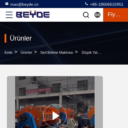
max@beyde.cn
+86-18606615951
Fiyat Teklifi
Ürünler
>
>
>
Evde
Ürünler
Sert Bükme Makinası
Düşük Yatırımlı JLK-630/500 Sert Çaplama Makinesi 54 Bobbin Row Loading Wire