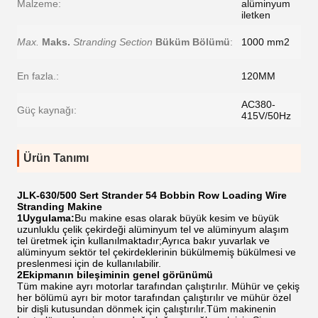
Malzeme:
alüminyum
iletken
Max.
Maks.
Stranding Section
Büküm Bölümü
:
1000 mm2
En fazla.:
120MM
AC380-
Güç kaynağı:
415V/50Hz
Ürün Tanımı
JLK-630/500 Sert Strander 54 Bobbin Row Loading Wire
Stranding Makine
1Uygulama:
Bu makine esas olarak büyük kesim ve büyük
uzunluklu çelik çekirdeği alüminyum tel ve alüminyum alaşım
tel üretmek için kullanılmaktadır;Ayrıca bakır yuvarlak ve
alüminyum sektör tel çekirdeklerinin bükülmemiş bükülmesi ve
preslenmesi için de kullanılabilir.
2Ekipmanın bileşiminin genel görünümü
Tüm makine ayrı motorlar tarafından çalıştırılır. Mühür ve çekiş
her bölümü ayrı bir motor tarafından çalıştırılır ve mühür özel
bir dişli kutusundan dönmek için çalıştırılır.Tüm makinenin