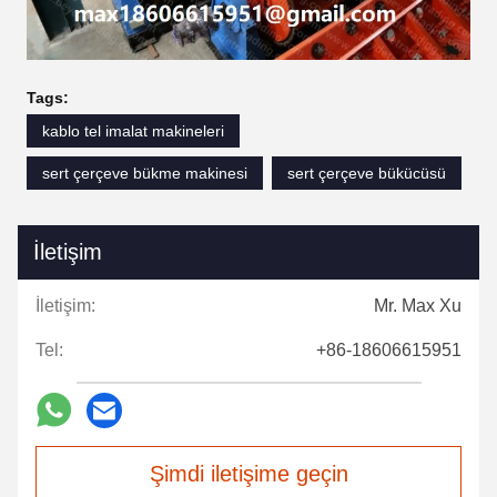
Tags:
kablo tel imalat makineleri
sert çerçeve bükme makinesi
sert çerçeve bükücüsü
İletişim
İletişim:
Mr. Max Xu
Tel:
+86-18606615951
Şimdi iletişime geçin