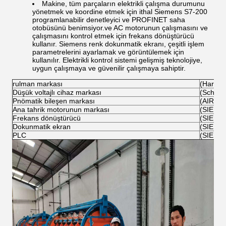
Makine, tüm parçaların elektrikli çalışma durumunu
yönetmek ve koordine etmek için ithal Siemens S7-200
programlanabilir denetleyici ve PROFINET saha
otobüsünü benimsiyor.ve AC motorunun çalışmasını ve
çalışmasını kontrol etmek için frekans dönüştürücü
kullanır. Siemens renk dokunmatik ekranı, çeşitli işlem
parametrelerini ayarlamak ve görüntülemek için
kullanılır. Elektrikli kontrol sistemi gelişmiş teknolojiye,
uygun çalışmaya ve güvenilir çalışmaya sahiptir.
rulman markası
(Harbin
Düşük voltajlı cihaz markası
(Schnei
Pnömatik bileşen markası
(AIRTA
Ana tahrik motorunun markası
(SIEME
Frekans dönüştürücü
(SIEME
Dokunmatik ekran
(SIEME
PLC
(SIEME