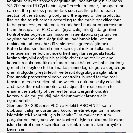
kontrolü senkronizasyon doğruluğunu sağlamak için Siemens
S7-200 serisi PLC'yi benimsiyorGerçek üretimde, the operator
can set the process parameters such as the pitch of each
section of the stranding body and the speed of the production
line on the touch screen according to the cable specifications
to be produced, ve otomatik olarak her bir aktarım parçasının
hızını hesaplar ve PLC aracılığıyla çalıştırıldığında gerilimi
kontrol eder,böylece tüm makinenin senkronizasyonunu ve
yayılma sahnelerinin doğruluğunu sağlamak için, ve tüm
makinenin adımsız hız düzenlemesini gerçekleştirmek.
Kablo kırılmasını tespit etmek için dijital miktar kullanmak,
menteşenin her bölümündeki herhangi bir sargıdaki kablo
kırılma sinyalini doğru bir şekilde değerlendirebilir.ve ana
konsolun dokunmatik ekranında hangi bölüm ve bobin kırılmış
görüntüle, böylece tel kırılma tespitinin doğruluğu ve doğruluğu
önemli ölçüde iyileştirilebilir ve tespit doğruluğu sağlanabilir.
Pneumatic proportional valve controller is used for the reel
tension of each section of the winch to automatically calculate
and track the reel diameter and adjust the reel tension to
ensure the stability of the reel tensionGerginlik orantılı
katsayısı da çalıştırıldığında dokunmatik ekranda elle
ayarlanabilir.
Siemens S7-200 serisi PLC ve kolektif PROFINET saha
otobüsü, çalışma durumunu koordine etmek için tüm makine
işleminin tekil kontrolü için kullanılır.Tüm makinenin tüm
parçalarının çalışması ve hız kontrolü. İşlem dokunmatik ekran
işlem kontrol etmek için Siemens renk insan-makine arayüzü
benimser