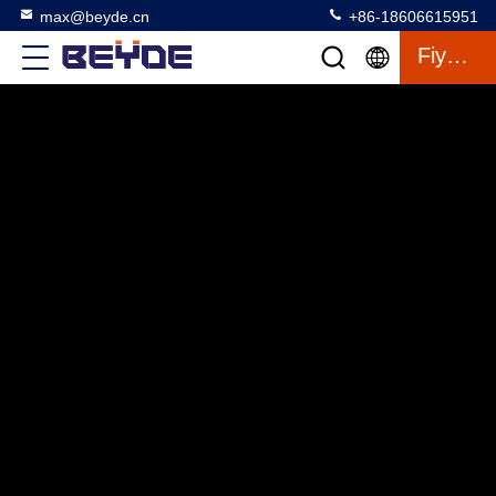
max@beyde.cn
+86-18606615951
Fiyat Teklifi