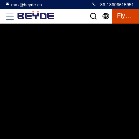
max@beyde.cn
+86-18606615951
Fiyat Teklifi